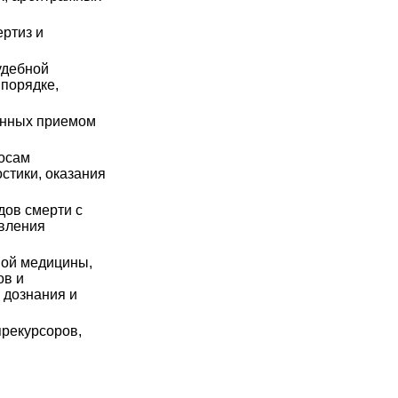
ртиз и
удебной
порядке,
ванных приемом
росам
стики, оказания
дов смерти с
авления
ной медицины,
ов и
 дознания и
прекурсоров,