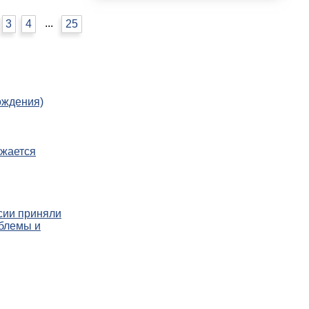
...
3
4
25
ждения)
лжается
сии приняли
блемы и