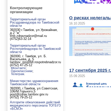
Контролирующие
организации
О рисках нелегаль
Территориальный орган
Росздравнадзора по Тамбовской
16.10.2025
области
392030 г.Тамбов, ул.Урожайная,
д.2 "ж"
tmb.zdravnadzor@mail.ru
(4752)63-32-14
Территориальный орган
Роспотребнадзора по Тамбовской
области
392000, г. Тамбов, ул. Б.
Васильева, д. 5
tambov_rpn@68.rospotrebnadzor.ru
(4752) 47-25-12
;
ВКонтакте
17 сентября 2025 
;
Одноклассники
.
Телеграм
15.09.2025
Министерство здравоохранения
Тамбовской области
392000, г.Тамбов, ул.Советская,
106/М.Горького,5
post@zdrav.tambov.gov.ru
(4752) 79-25-12
Алгоритм обжалования действий
медицинского персонала ТОГБУЗ
«БСМЭ»