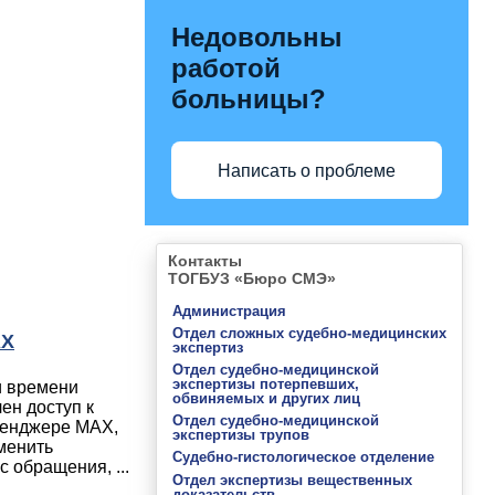
Недовольны
работой
больницы?
Написать о проблеме
Контакты
ТОГБУЗ «Бюро СМЭ»
Администрация
Отдел сложных судебно-медицинских
AX
экспертиз
Отдел судебно-медицинской
экспертизы потерпевших,
и времени
обвиняемых и других лиц
ен доступ к
Отдел судебно-медицинской
сенджере MAX,
экспертизы трупов
тменить
Судебно-гистологическое отделение
 обращения, ...
Отдел экспертизы вещественных
доказательств