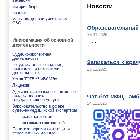
вакансии
Новости
история бюро
новости
меры поддержки участникам
СВО
Образовательный 
16.01.2026
Информация об основной
...
деятельности
Судебно-экспертная
деятельность
Записаться к вра
Государственные задания,
программы и показатели
23.12.2025
деятельности
...
Устав ТОГБУЗ «БСМЭ»
Лицензии
Административный регламент по
предоставлению
Чат-бот МФЦ Тамб
государственной услуги
24.11.2025
Законодательство в сфере
судебно-медицинской экспертизы
права пациентов
программа госгарантий
Политика обработки и защиты
персональных данных