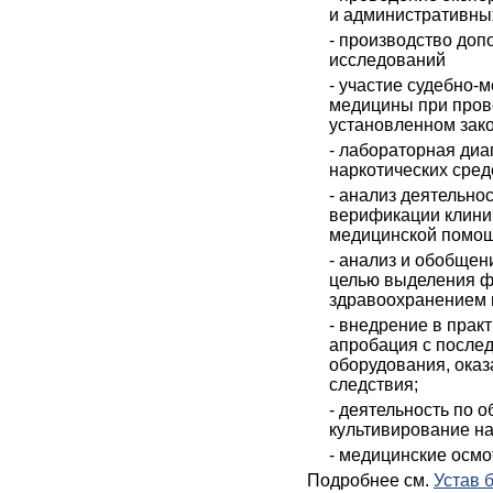
и административны
- производство доп
исследований
- участие судебно-
медицины при пров
установленном зак
- лабораторная диа
наркотических сред
- анализ деятельно
верификации клинич
медицинской помощ
- анализ и обобщен
целью выделения ф
здравоохранением 
- внедрение в прак
апробация с после
оборудования, оказ
следствия;
- деятельность по 
культивирование н
- медицинские осмо
Подробнее см.
Устав 