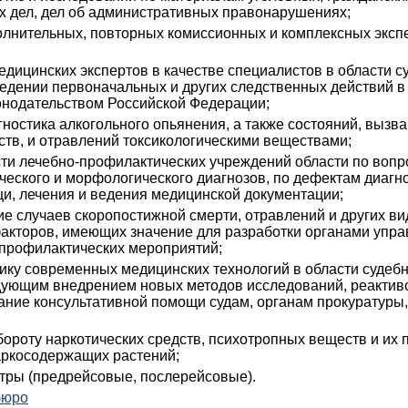
х дел, дел об административных правонарушениях;
олнительных, повторных комиссионных и комплексных экспе
медицинских экспертов в качестве специалистов в области с
едении первоначальных и других следственных действий в 
онодательством Российской Федерации;
гностика алкогольного опьянения, а также состояний, выз
ств, и отравлений токсикологическими веществами;
сти лечебно-профилактических учреждений области по воп
еского и морфологического диагнозов, по дефектам диагно
и, лечения и ведения медицинской документации;
ие случаев скоропостижной смерти, отравлений и других ви
акторов, имеющих значение для разработки органами упр
профилактических мероприятий;
тику современных медицинских технологий в области судеб
дующим внедрением новых методов исследований, реактив
ание консультативной помощи судам, органам прокуратуры,
обороту наркотических средств, психотропных веществ и их 
аркосодержащих растений;
тры (предрейсовые, послерейсовые).
бюро