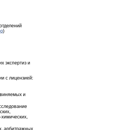
 отделений
ро
)
х экспертиз и
и с лицензией:
бвиняемых и
исследование
ских,
-химических,
х, арбитражных