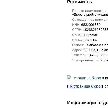
Реквизиты:
Полное наименование
«Бюро судебно-медиц
Сокращенное наимен
ИНН:
6832006630
ОГРН:
102680123023
ОКПО:
1946506
ОКВЭД:
85.14.6
Регион:
Тамбовская об
Адрес:
392008, г. Тамб
Телефон:
(4752) 53-6
Электронная почта:
bs
cтраница бюро
в к
FR
cтраница бюро
в с
Информация о де