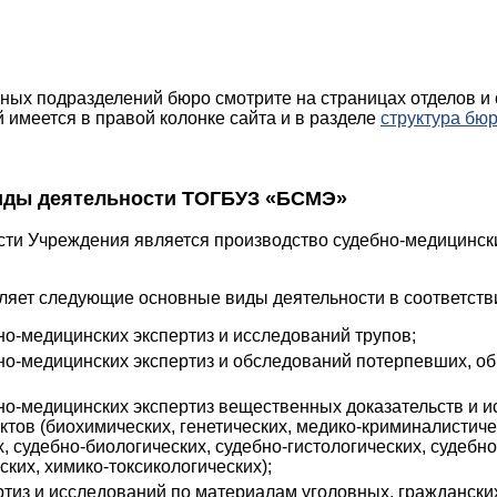
ных подразделений бюро смотрите на страницах отделов и
 имеется в правой колонке сайта и в разделе
структура бю
виды деятельности ТОГБУЗ «БСМЭ»
ти Учреждения является производство судебно-медицински
яет следующие основные виды деятельности в соответстви
но-медицинских экспертиз и исследований трупов;
но-медицинских экспертиз и обследований потерпевших, о
но-медицинских экспертиз вещественных доказательств и 
ктов (биохимических, генетических, медико-криминалистиче
, судебно-биологических, судебно-гистологических, судебно
ских, химико-токсикологических);
ртиз и исследований по материалам уголовных, граждански