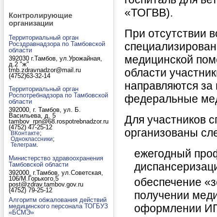
«ТОГВВ).
Контролирующие
организации
При отсутствии 
Территориальный орган
Росздравнадзора по Тамбовской
специализирован
области
медицинской пом
392030 г.Тамбов, ул.Урожайная,
д.2 "ж"
tmb.zdravnadzor@mail.ru
области участни
(4752)63-32-14
направляются за
Территориальный орган
Роспотребнадзора по Тамбовской
федеральные мед
области
392000, г. Тамбов, ул. Б.
Васильева, д. 5
Для участников 
tambov_rpn@68.rospotrebnadzor.ru
(4752) 47-25-12
организованы сл
;
ВКонтакте
;
Одноклассники
.
Телеграм
ежегодный про
Министерство здравоохранения
диспансеризаци
Тамбовской области
392000, г.Тамбов, ул.Советская,
106/М.Горького,5
обеспечение «з
post@zdrav.tambov.gov.ru
(4752) 79-25-12
получении меди
Алгоритм обжалования действий
оформлении ИП
медицинского персонала ТОГБУЗ
«БСМЭ»