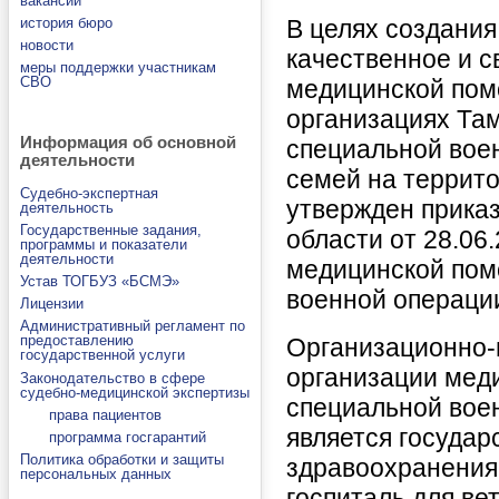
вакансии
история бюро
В целях создани
новости
качественное и 
меры поддержки участникам
СВО
медицинской пом
организациях Там
Информация об основной
специальной вое
деятельности
семей на террит
Судебно-экспертная
утвержден прика
деятельность
Государственные задания,
области от 28.06
программы и показатели
деятельности
медицинской пом
Устав ТОГБУЗ «БСМЭ»
военной операции
Лицензии
Административный регламент по
предоставлению
Организационно-
государственной услуги
организации мед
Законодательство в сфере
судебно-медицинской экспертизы
специальной вое
права пациентов
является госуда
программа госгарантий
Политика обработки и защиты
здравоохранения
персональных данных
госпиталь для ве