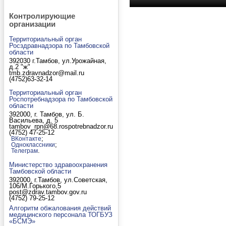
Контролирующие
организации
Территориальный орган
Росздравнадзора по Тамбовской
области
392030 г.Тамбов, ул.Урожайная,
д.2 "ж"
tmb.zdravnadzor@mail.ru
(4752)63-32-14
Территориальный орган
Роспотребнадзора по Тамбовской
области
392000, г. Тамбов, ул. Б.
Васильева, д. 5
tambov_rpn@68.rospotrebnadzor.ru
(4752) 47-25-12
;
ВКонтакте
;
Одноклассники
.
Телеграм
Министерство здравоохранения
Тамбовской области
392000, г.Тамбов, ул.Советская,
106/М.Горького,5
post@zdrav.tambov.gov.ru
(4752) 79-25-12
Алгоритм обжалования действий
медицинского персонала ТОГБУЗ
«БСМЭ»