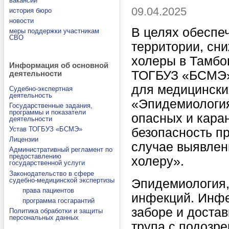
вакансии
09.04.2025
история бюро
новости
В целях обеспе
меры поддержки участникам
СВО
территории, сн
холеры в Тамбов
Информация об основной
ТОГБУЗ «БСМЭ»
деятельности
для медицинских
Судебно-экспертная
деятельность
«Эпидемиология
Государственные задания,
программы и показатели
опасных и кара
деятельности
Устав ТОГБУЗ «БСМЭ»
безопасность пр
Лицензии
случае выявлен
Административный регламент по
предоставлению
холеру».
государственной услуги
Законодательство в сфере
судебно-медицинской экспертизы
Эпидемиология,
права пациентов
инфекций. Инфе
программа госгарантий
заборе и доста
Политика обработки и защиты
персональных данных
трупа с подозр