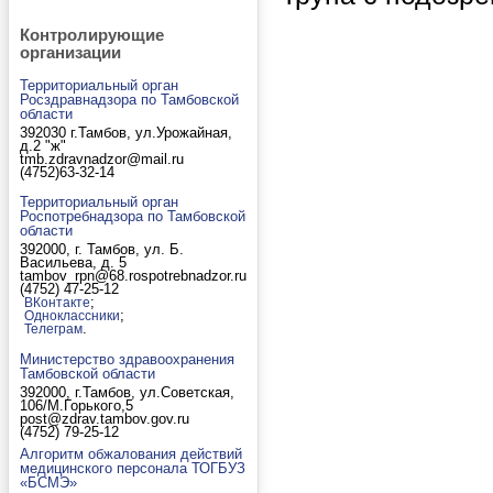
Контролирующие
организации
Территориальный орган
Росздравнадзора по Тамбовской
области
392030 г.Тамбов, ул.Урожайная,
д.2 "ж"
tmb.zdravnadzor@mail.ru
(4752)63-32-14
Территориальный орган
Роспотребнадзора по Тамбовской
области
392000, г. Тамбов, ул. Б.
Васильева, д. 5
tambov_rpn@68.rospotrebnadzor.ru
(4752) 47-25-12
;
ВКонтакте
;
Одноклассники
.
Телеграм
Министерство здравоохранения
Тамбовской области
392000, г.Тамбов, ул.Советская,
106/М.Горького,5
post@zdrav.tambov.gov.ru
(4752) 79-25-12
Алгоритм обжалования действий
медицинского персонала ТОГБУЗ
«БСМЭ»