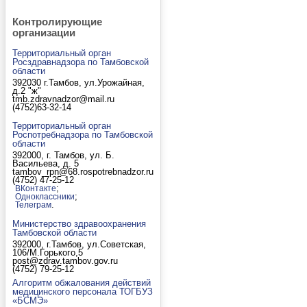
Контролирующие
организации
Территориальный орган
Росздравнадзора по Тамбовской
области
392030 г.Тамбов, ул.Урожайная,
д.2 "ж"
tmb.zdravnadzor@mail.ru
(4752)63-32-14
Территориальный орган
Роспотребнадзора по Тамбовской
области
392000, г. Тамбов, ул. Б.
Васильева, д. 5
tambov_rpn@68.rospotrebnadzor.ru
(4752) 47-25-12
;
ВКонтакте
;
Одноклассники
.
Телеграм
Министерство здравоохранения
Тамбовской области
392000, г.Тамбов, ул.Советская,
106/М.Горького,5
post@zdrav.tambov.gov.ru
(4752) 79-25-12
Алгоритм обжалования действий
медицинского персонала ТОГБУЗ
«БСМЭ»