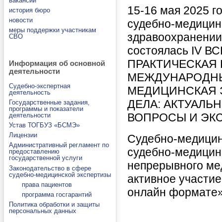
вакансии
15-16 мая 2025 г
история бюро
новости
судебно-медицин
меры поддержки участникам
здравоохранении
СВО
состоялась IV 
ПРАКТИЧЕСКАЯ
Информация об основной
деятельности
МЕЖДУНАРОДНЫ
Судебно-экспертная
МЕДИЦИНСКАЯ 
деятельность
ДЕЛА: АКТУАЛЬ
Государственные задания,
программы и показатели
ВОПРОСЫ И ЭКС
деятельности
Устав ТОГБУЗ «БСМЭ»
Лицензии
Судебно-медицин
Административный регламент по
судебно-медицин
предоставлению
государственной услуги
непрерывного ме
Законодательство в сфере
судебно-медицинской экспертизы
активное участие
права пациентов
онлайн формате»
программа госгарантий
Политика обработки и защиты
персональных данных