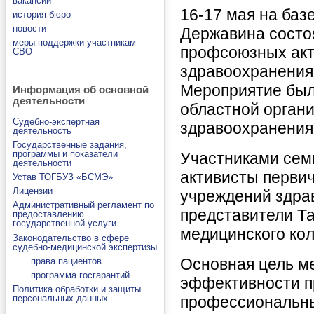
вакансии
16-17 мая на баз
история бюро
новости
Державина состо
меры поддержки участникам
профсоюзных акт
СВО
здравоохранения
Мероприятие был
Информация об основной
деятельности
областной орган
Судебно-экспертная
здравоохранения
деятельность
Государственные задания,
программы и показатели
Участниками сем
деятельности
активисты перви
Устав ТОГБУЗ «БСМЭ»
Лицензии
учреждений здрав
Административный регламент по
представители Т
предоставлению
государственной услуги
медицинского ко
Законодательство в сфере
судебно-медицинской экспертизы
Основная цель м
права пациентов
программа госгарантий
эффективности п
Политика обработки и защиты
профессиональны
персональных данных