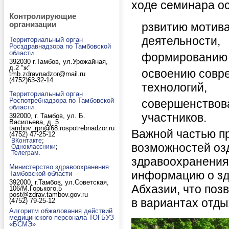
ходе семинара о
Контролирующие
рзвитию мотива
организации
деятельности,
Территориальный орган
Росздравнадзора по Тамбовской
области
формированию 
392030 г.Тамбов, ул.Урожайная,
д.2 "ж"
освоению совр
tmb.zdravnadzor@mail.ru
(4752)63-32-14
технологий,
Территориальный орган
Роспотребнадзора по Тамбовской
совершенствов
области
участников.
392000, г. Тамбов, ул. Б.
Васильева, д. 5
tambov_rpn@68.rospotrebnadzor.ru
Важной частью п
(4752) 47-25-12
;
ВКонтакте
возможностей оз
;
Одноклассники
.
Телеграм
здравоохранения
Министерство здравоохранения
информацию о зд
Тамбовской области
392000, г.Тамбов, ул.Советская,
Абхазии, что поз
106/М.Горького,5
post@zdrav.tambov.gov.ru
в вариантах отды
(4752) 79-25-12
Алгоритм обжалования действий
медицинского персонала ТОГБУЗ
«БСМЭ»