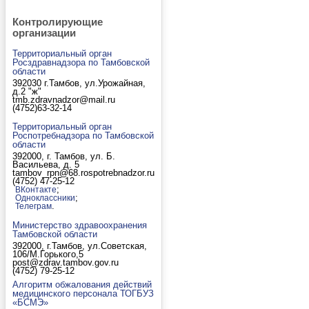
Контролирующие
организации
Территориальный орган
Росздравнадзора по Тамбовской
области
392030 г.Тамбов, ул.Урожайная,
д.2 "ж"
tmb.zdravnadzor@mail.ru
(4752)63-32-14
Территориальный орган
Роспотребнадзора по Тамбовской
области
392000, г. Тамбов, ул. Б.
Васильева, д. 5
tambov_rpn@68.rospotrebnadzor.ru
(4752) 47-25-12
;
ВКонтакте
;
Одноклассники
.
Телеграм
Министерство здравоохранения
Тамбовской области
392000, г.Тамбов, ул.Советская,
106/М.Горького,5
post@zdrav.tambov.gov.ru
(4752) 79-25-12
Алгоритм обжалования действий
медицинского персонала ТОГБУЗ
«БСМЭ»